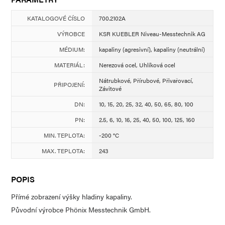
KATALOGOVÉ ČÍSLO
700.2102A
VÝROBCE
KSR KUEBLER Niveau-Messtechnik AG
MÉDIUM:
kapaliny (agresivní), kapaliny (neutrální)
MATERIÁL:
Nerezová ocel, Uhlíková ocel
Nátrubkové, Přírubové, Přivařovací,
PŘIPOJENÍ:
Závitové
DN:
10, 15, 20, 25, 32, 40, 50, 65, 80, 100
PN:
2.5, 6, 10, 16, 25, 40, 50, 100, 125, 160
MIN. TEPLOTA:
-200 °C
MAX. TEPLOTA:
243
POPIS
Přímé zobrazení výšky hladiny kapaliny.
Původní výrobce Phönix Messtechnik GmbH.