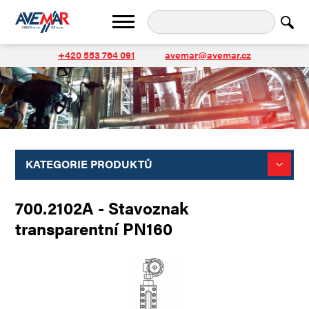
+420 553 764 091
avemar@avemar.cz
KATEGORIE PRODUKTŮ
700.2102A - Stavoznak
transparentní PN160