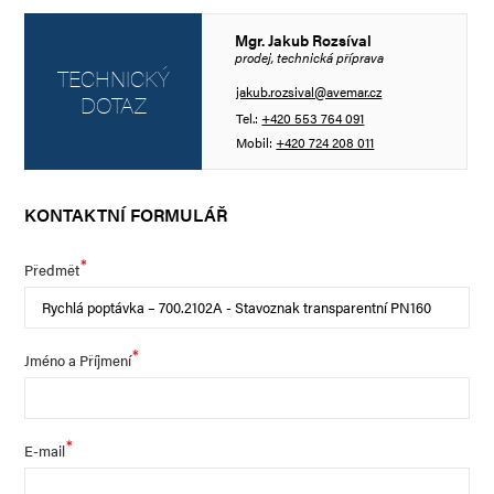
Mgr. Jakub Rozsíval
prodej, technická příprava
TECHNICKÝ
jakub.rozsival@avemar.cz
DOTAZ
Tel.:
+420 553 764 091
Mobil:
+420 724 208 011
KONTAKTNÍ FORMULÁŘ
*
Předmět
*
Jméno a Příjmení
*
E-mail