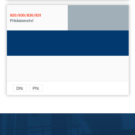
920/930/830/831
Příslušenství
DN:
PN: