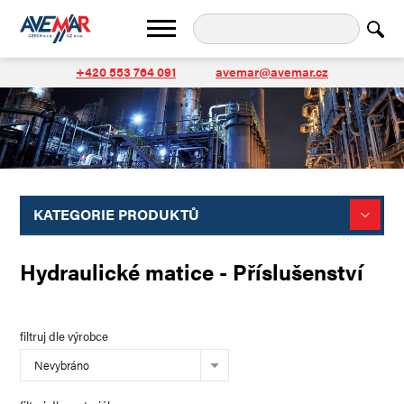
+420 553 764 091
avemar@avemar.cz
KATEGORIE PRODUKTŮ
Hydraulické matice - Příslušenství
filtruj dle výrobce
Nevybráno