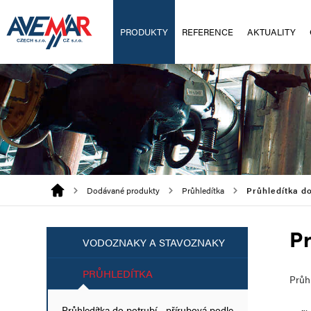
PRODUKTY
REFERENCE
AKTUALITY
Dodávané produkty
Průhledítka
Průhledítka do
Pr
VODOZNAKY A STAVOZNAKY
PRŮHLEDÍTKA
Průh
Průhledítka do potrubí - přírubová podle