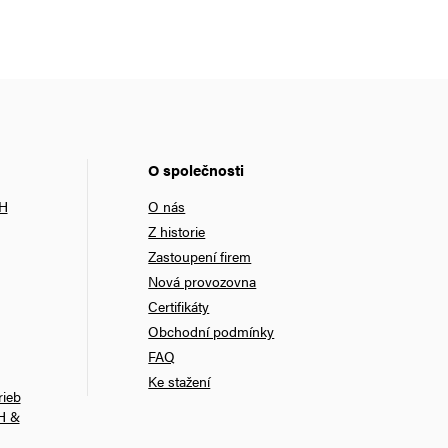
O společnosti
bH
O nás
Z historie
Zastoupení firem
Nová provozovna
Certifikáty
Obchodní podmínky
FAQ
Ke stažení
rieb
H &