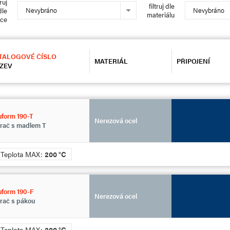
truj
filtruj dle
Nevybráno
Nevybráno
dle
materiálu
bce
TALOGOVÉ ČÍSLO
MATERIÁL
PŘIPOJENÍ
ZEV
form 190-T
Nerezová ocel
rač s madlem T
Teplota MAX:
200 °C
uform 190-F
Nerezová ocel
rač s pákou
Teplota MAX:
200 °C