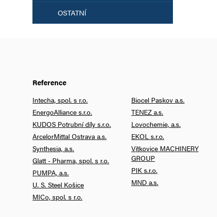
OSTATNÍ
Reference
Intecha, spol. s r.o.
Biocel Paskov a.s.
EnergoAlliance s.r.o.
TENEZ a.s.
KUDOS Potrubní díly s.r.o.
Lovochemie, a.s.
ArcelorMittal Ostrava a.s.
EKOL s.r.o.
Synthesia, a.s.
Vítkovice MACHINERY
GROUP
Glatt - Pharma, spol. s r.o.
PIK s.r.o.
PUMPA, a.s.
MND a.s.
U. S. Steel Košice
MICo, spol. s r.o.