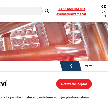
CZ
+420 553 764 091
SK
avemar@avemar.cz
EN
ZPĚT
tví
Nezávazně poptat
pro Ex prostředí),
stěrači
,
ostřikem
a
jiným příslušenstvím
.