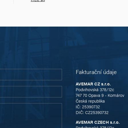
Fakturační údaje
AVEMAR CZ s.r.o.
Podvihovská 378/12c
747 70 Opava 9 - Komárov
Česká republika
IČ: 25390732
DIČ: CZ25390732
AVEMAR CZECH s.r.o.
Podvihovská 378/12c