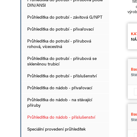
fil
DIN/ANSI
výro
Průhledítka do potrubí - závitová G/NPT
Průhledítka do potrubí - přivařovací
KA
NÁ
Průhledítka do potrubí - přírubová
rohová, vícecestná
Průhledítka do potrubí - přírubová se
skleněnou trubicí
Bau
Stě
Průhledítka do potrubí - příslušenství
Průhledítka do nádob - přivařovací
Průhledítka do nádob - na stávající
příruby
Ba
Průhledítka do nádob - příslušenství
Stě
Speciální provedení průhledítek