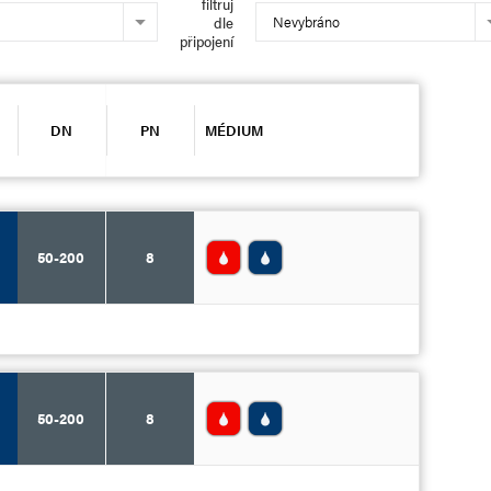
filtruj
Nevybráno
dle
připojení
DN
PN
MÉDIUM
50-200
8
50-200
8