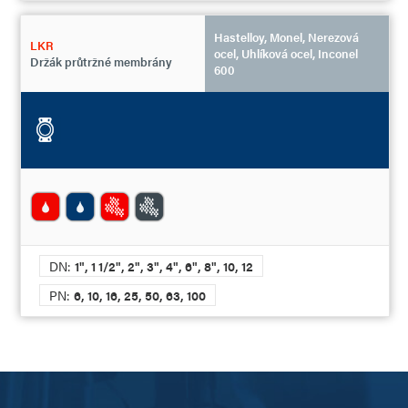
Hastelloy, Monel, Nerezová
LKR
ocel, Uhlíková ocel, Inconel
Držák průtržné membrány
600
DN:
1", 1 1/2", 2", 3", 4", 6", 8", 10, 12
PN:
6, 10, 16, 25, 50, 63, 100