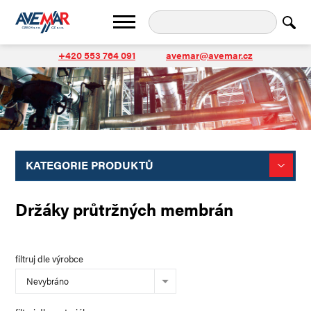
+420 553 764 091
avemar@avemar.cz
KATEGORIE PRODUKTŮ
Držáky průtržných membrán
filtruj dle výrobce
Nevybráno