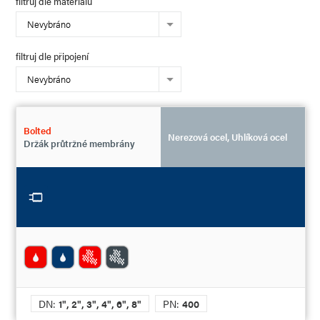
filtruj dle materiálu
Nevybráno
filtruj dle připojení
Nevybráno
Bolted
Nerezová ocel, Uhlíková ocel
Držák průtržné membrány
DN:
1", 2", 3", 4", 6", 8"
PN:
400