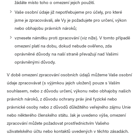
žádáte místo toho o omezení jejich použití.
Vaše osobní údaje již nepotřebujeme pro účely, pro které
jsme je zpracovávali, ale Vy je požadujete pro určení, výkon
nebo obhajobu právních nároků;
vznesete námitku proti zpracování (viz níže). V tomto případě
omezení platí na dobu, dokud nebude ověřeno, zda
oprávněné důvody na naší straně převažují nad Vašimi
oprávněnými důvody.
V době omezení zpracování osobních údajů můžeme Vaše osobní
údaje zpracovávat (s výjimkou jejich uložení) pouze s Vaším
souhlasem, nebo z důvodu určení, výkonu nebo obhajoby našich
právních nároků, z důvodu ochrany práv jiné fyzické nebo
právnické osoby nebo z důvodů důležitého veřejného zájmu Unie
nebo některého členského státu. Jak je uvedeno výše, omezení
zpracování můžete požadovat prostřednictvím Vašeho
uživatelského účtu nebo kontaktů uvedených v těchto zásadách.