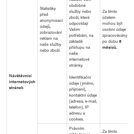
obdobné
Statistiky
služby nebo
Za tímto
před
zboží, které
účelem
anonymizací
odpovídají
mohou být
údajů,
Vašim
osobní údaje
zobrazování
potřebám, na
zpracovávány
reklam na
základě
po dobu
6
naše služby
přístupu na
měsíců.
nebo zboží.
naše
internetové
stránky.
Návštěvníci
Identifikační
internetových
údaje (jméno,
stránek
příjmení),
kontaktní údaje
(adresa, e-mail,
telefon), IP
adresu a
cookies.
Právním
Za tímto