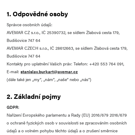
1. Odpovědné osoby
Správce osobních údajů:
AVEMAR CZ s.r.o., IČ
25390732
, se sídlem
Žlabová cesta 179
,
Budišovice
747 64
AVEMAR CZECH s.r.o., IČ
28612663
, se sídlem
Žlabová cesta 179
,
Budišovice
747 64
Kontakty pro uplatnění Vašich práv: Telefon:
+420
553 764 091
,
E-mail:
stanislav.burkart@avemar.cz
(dále také jen „my“, „nám“, „naše“ nebo „nás“)
2. Základní pojmy
GDPR:
Nařízení Evropského parlamentu a Rady (EU) 2016/679 2016/679
o ochraně fyzických osob v souvislosti se zpracováním osobních
údajů a o volném pohybu těchto údajů a o zrušení směrnice