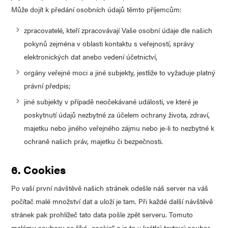
Může dojít k předání osobních údajů těmto příjemcům:
zpracovatelé, kteří zpracovávají Vaše osobní údaje dle našich
pokynů zejména v oblasti kontaktu s veřejností, správy
elektronických dat anebo vedení účetnictví,
orgány veřejné moci a jiné subjekty, jestliže to vyžaduje platný
právní předpis;
jiné subjekty v případě neočekávané události, ve které je
poskytnutí údajů nezbytné za účelem ochrany života, zdraví,
majetku nebo jiného veřejného zájmu nebo je-li to nezbytné k
ochraně našich práv, majetku či bezpečnosti.
6. Cookies
Po vaší první návštěvě našich stránek odešle náš server na váš
počítač malé množství dat a uloží je tam. Při každé další návštěvě
stránek pak prohlížeč tato data pošle zpět serveru. Tomuto
malému souboru se říká „cookie“ a je to v krátký textový soubor,