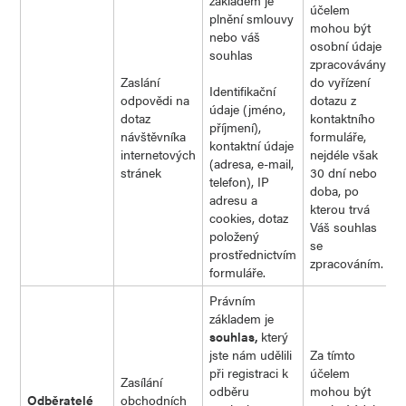
základem je
účelem
plnění smlouvy
mohou být
nebo váš
osobní údaje
souhlas
zpracovávány
Zaslání
do vyřízení
Identifikační
odpovědi na
dotazu z
údaje (jméno,
dotaz
kontaktního
příjmení),
návštěvníka
formuláře,
kontaktní údaje
internetových
nejdéle však
(adresa, e-mail,
stránek
30 dní nebo
telefon), IP
doba, po
adresu a
kterou trvá
cookies, dotaz
Váš souhlas
položený
se
prostřednictvím
zpracováním.
formuláře.
Právním
základem je
souhlas,
který
jste nám udělili
Za tímto
při registraci k
účelem
Zasílání
odběru
mohou být
Odběratelé
obchodních