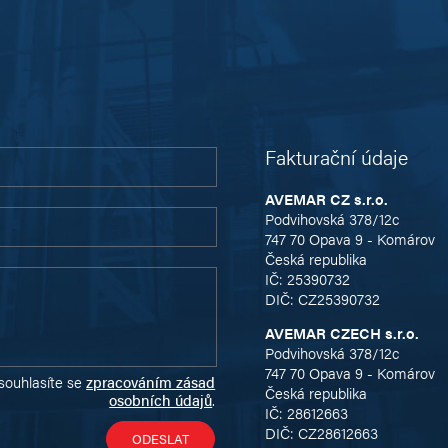
Fakturační údaje
AVEMAR CZ s.r.o.
Podvihovská 378/12c
747 70 Opava 9 - Komárov
Česká republika
IČ: 25390732
DIČ: CZ25390732
AVEMAR CZECH s.r.o.
Podvihovská 378/12c
747 70 Opava 9 - Komárov
souhlasíte se
zpracováním zásad
Česká republika
osobních údajů
.
IČ: 28612663
DIČ: CZ28612663