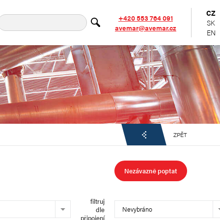
CZ
+420 553 764 091
SK
avemar@avemar.cz
EN
ZPĚT
Nezávazně poptat
filtruj
Nevybráno
dle
připojení