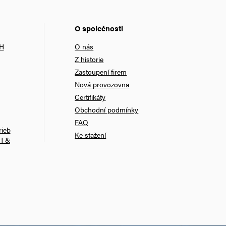
O společnosti
bH
O nás
Z historie
Zastoupení firem
Nová provozovna
Certifikáty
Obchodní podmínky
FAQ
rieb
Ke stažení
H &