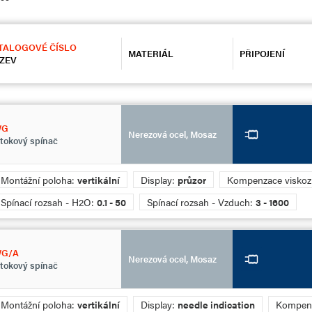
TALOGOVÉ ČÍSLO
MATERIÁL
PŘIPOJENÍ
ZEV
WG
Nerezová ocel, Mosaz
tokový spínač
Montážní poloha:
vertikální
Display:
průzor
Kompenzace viskoz
Spínací rozsah - H2O:
0.1 - 50
Spínací rozsah - Vzduch:
3 - 1600
G/A
Nerezová ocel, Mosaz
tokový spínač
Montážní poloha:
vertikální
Display:
needle indication
Kompenz