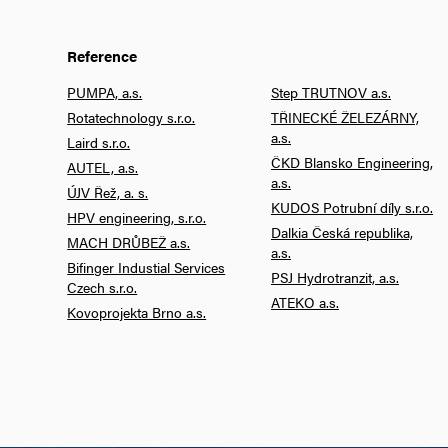
Reference
PUMPA, a.s.
Step TRUTNOV a.s.
Rotatechnology s.r.o.
TŘINECKÉ ŽELEZÁRNY,
a.s.
Laird s.r.o.
ČKD Blansko Engineering,
AUTEL, a.s.
a.s.
ÚJV Řež, a. s.
KUDOS Potrubní díly s.r.o.
HPV engineering, s.r.o.
Dalkia Česká republika,
MACH DRŮBEŽ a.s.
a.s.
Bifinger Industial Services
PSJ Hydrotranzit, a.s.
Czech s.r.o.
ATEKO a.s.
Kovoprojekta Brno a.s.