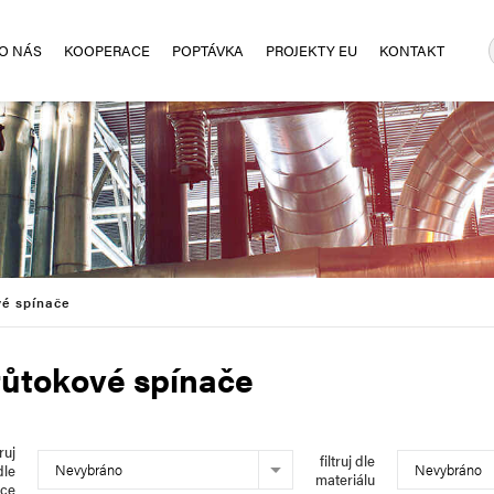
O NÁS
KOOPERACE
POPTÁVKA
PROJEKTY EU
KONTAKT
vé spínače
ůtokové spínače
truj
filtruj dle
Nevybráno
Nevybráno
dle
materiálu
bce