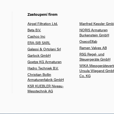
Zastoupení firem
Airpel Filtration Ltd.
Manfred Kessler Gm
Beta B.V.
NORIS Armaturen
Burkenstein GmbH
Cashco Inc
OsecoElfab
ERA-SIB SARL
Ramen Valves AB
Galassi & Ortolani Srl
RSG Regel- und
Garlock GmbH
Steuergeräte GmbH
Goetze KG Armaturen
WIKA Messgerätevert
Hadro Techniek B.V.
Ursula Wiegand Gmb
Christian Bollin
Co. KG
Armaturenfabrik GmbH
KSR KUEBLER Niveau-
Messtechnik AG