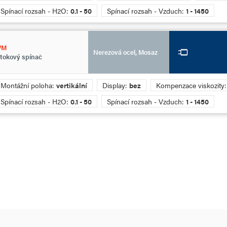
Spínací rozsah - H2O:
0.1 - 50
Spínací rozsah - Vzduch:
1 - 1450
WM
Nerezová ocel, Mosaz
tokový spínač
Montážní poloha:
vertikální
Display:
bez
Kompenzace viskozity
Spínací rozsah - H2O:
0.1 - 50
Spínací rozsah - Vzduch:
1 - 1450