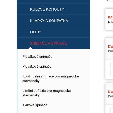
KULOVÉ KOHOUTY
KA
KLAPKY A ŠOUPÁTKA
NÁ
FILTRY
SNÍMAČE A SPÍNAČE
D
Prů
Plovákové snímače
Plovákové spínače
Kontinuální snímače pro magnetické
stavoznaky
Limitní spínače pro magnetické
DW
stavoznaky
Prů
Tlakové spínače