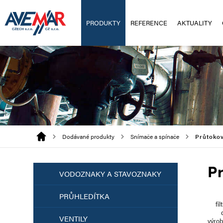
PRODUKTY
REFERENCE
AKTUALITY
Dodávané produkty
Snímače a spínače
Průtoko
Pr
VODOZNAKY A STAVOZNAKY
PRŮHLEDÍTKA
fil
VENTILY
výro