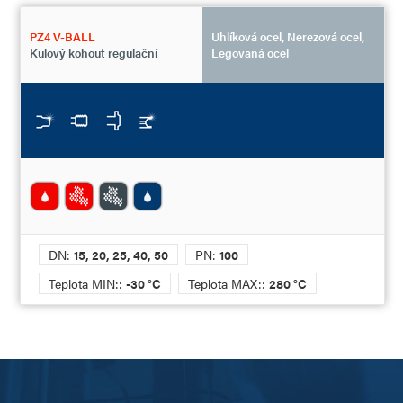
PZ4 V-BALL
Uhlíková ocel, Nerezová ocel,
Kulový kohout regulační
Legovaná ocel
DN:
15, 20, 25, 40, 50
PN:
100
Teplota MIN::
-30 °C
Teplota MAX::
280 °C