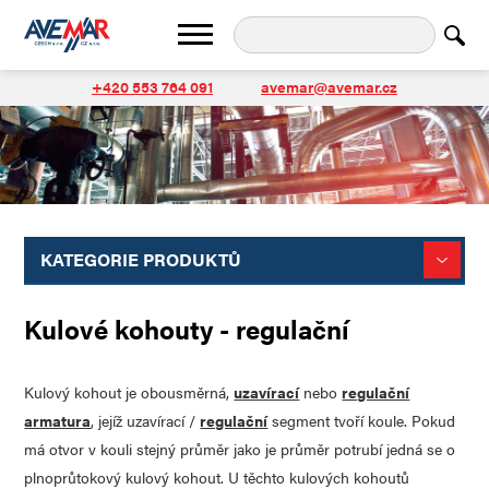
+420 553 764 091
avemar@avemar.cz
KATEGORIE PRODUKTŮ
Kulové kohouty - regulační
Kulový kohout je obousměrná,
uzavírací
nebo
regulační
armatura
, jejíž uzavírací /
regulační
segment tvoří koule. Pokud
má otvor v kouli stejný průměr jako je průměr potrubí jedná se o
plnoprůtokový kulový kohout. U těchto kulových kohoutů