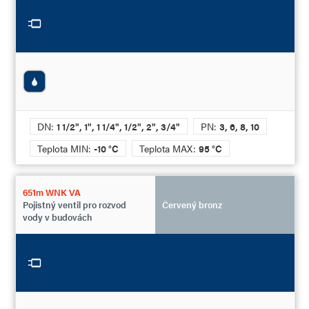
DN:
1 1/2", 1", 1 1/4", 1/2", 2", 3/4"
PN:
3, 6, 8, 10
Teplota MIN:
-10 °C
Teplota MAX:
95 °C
651m WNK VA
Pojistný ventil pro rozvod
Červený bronz
vody v budovách